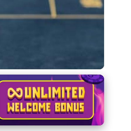
pre Využitie