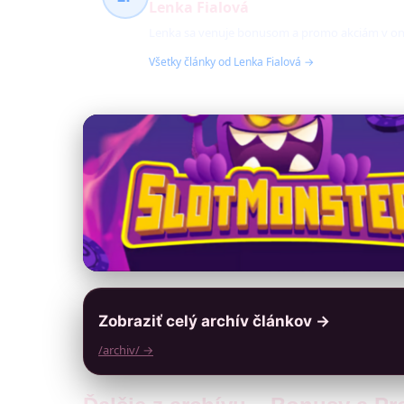
Lenka Fialová
Lenka sa venuje bonusom a promo akciám v onl
Všetky články od Lenka Fialová →
Zobraziť celý archív článkov →
/archiv/ →