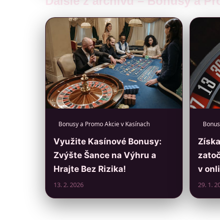
Ďalšie z archívu – Bonusy a P
Bonus
Bonusy a Promo Akcie v Kasínach
Získa
Využite Kasínové Bonusy:
zatoč
Zvýšte Šance na Výhru a
v onl
Hrajte Bez Rizika!
13. 2. 2026
29. 1. 2