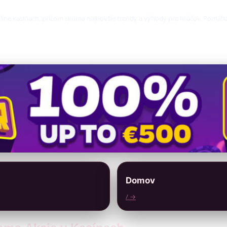
ine kasínach, pričom skúma najnovšie trendy a výhody pre hráčov. Pomáh
Domov
/ →