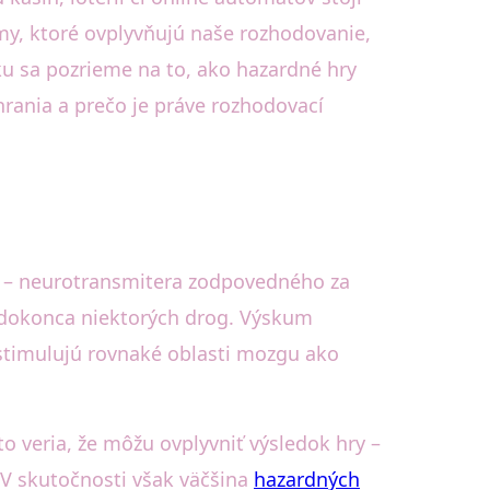
y, ktoré ovplyvňujú naše rozhodovanie,
u sa pozrieme na to, ako hazardné hry
hrania a prečo je práve rozhodovací
u – neurotransmitera zodpovedného za
bo dokonca niektorých drog. Výskum
) stimulujú rovnaké oblasti mozgu ako
o veria, že môžu ovplyvniť výsledok hry –
 V skutočnosti však väčšina
hazardných