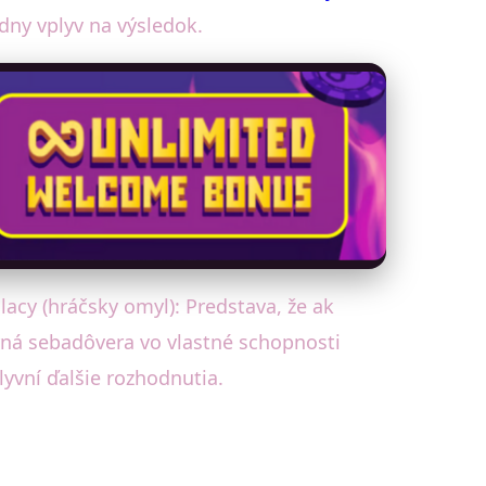
dny vplyv na výsledok.
lacy (hráčsky omyl): Predstava, že ak
erná sebadôvera vo vlastné schopnosti
lyvní ďalšie rozhodnutia.