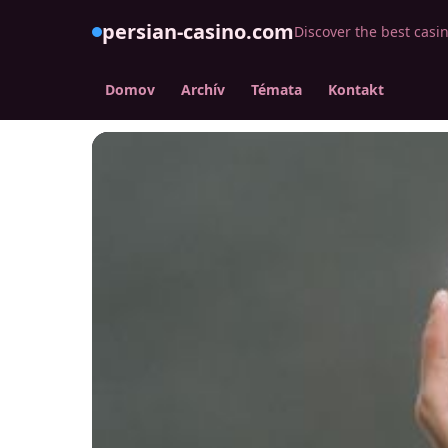
persian-casino.com
Discover the best casin
Domov
Archív
Témata
Kontakt