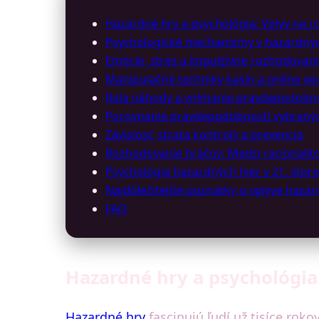
Hazardné hry a psychológia: Vplyv na 
Psychologické mechanizmy v hazardný
Emócie, stres a impulzívne rozhodovani
Manipulačné techniky kasín a online o
Rola náhody a vnímanie pravdepodobno
Porovnanie pravdepodobností vybranýc
Závislosť, strata kontroly a prevencia
Rozhodovanie hráčov: Medzi racionalit
Psychológia hazardných hier v 21. storo
Najdôležitejšie poznatky o vplyve haza
FAQ
Hazardné hry a psychológia
Hazardné hry
fascinujú ľudí už tisíce roko