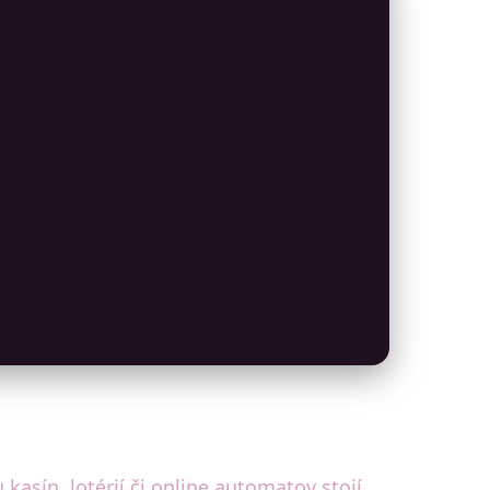
kasín, lotérií či online automatov stojí