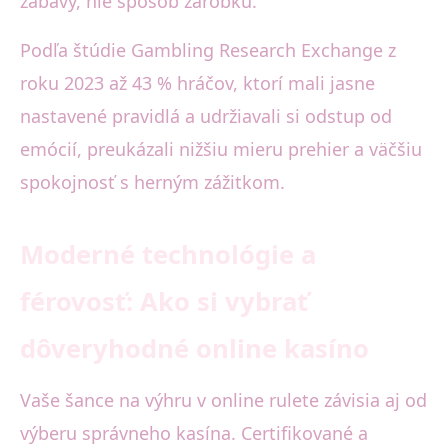
zábavy, nie spôsob zárobku.
Podľa štúdie Gambling Research Exchange z
roku 2023 až 43 % hráčov, ktorí mali jasne
nastavené pravidlá a udržiavali si odstup od
emócií, preukázali nižšiu mieru prehier a väčšiu
spokojnosť s herným zážitkom.
Moderné technológie a
férovosť: Ako si vybrať
dôveryhodné online kasíno
Vaše šance na výhru v online rulete závisia aj od
výberu správneho kasína. Certifikované a