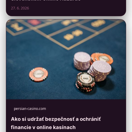
27. 6. 2026
persian-casino.com
Ako si udržať bezpečnosť a ochrániť
financie v online kasínach