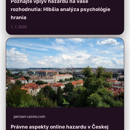
Poznajte vplyv hazardu na vaše
rozhodnutia: Hlbšia analýza psychológie
hrania
1. 7. 2026
persian-casino.com
Právne aspekty online hazardu v Českej