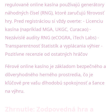
regulované online kasína používajú generátory
náhodných čísel (RNG), ktoré zaručujú férovosť
hry. Pred registráciou si vždy overte: - Licenciu
kasína (napríklad MGA, UKGC, Curacao) -
Nezávislé audity RNG (eCOGRA, iTech Labs) -
Transparentnosť štatistík a vyplácania výhier -
Pozitívne recenzie od ostatných hráčov
Férové online kasíno je základom bezpečného a
dôveryhodného herného prostredia, čo je
kľúčové pre vašu dlhodobú spokojnosť a šance
na výhru.
Zhrnutie: Zodpovedná hra a