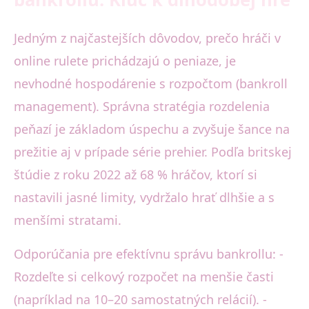
Jedným z najčastejších dôvodov, prečo hráči v
online rulete prichádzajú o peniaze, je
nevhodné hospodárenie s rozpočtom (bankroll
management). Správna stratégia rozdelenia
peňazí je základom úspechu a zvyšuje šance na
prežitie aj v prípade série prehier. Podľa britskej
štúdie z roku 2022 až 68 % hráčov, ktorí si
nastavili jasné limity, vydržalo hrať dlhšie a s
menšími stratami.
Odporúčania pre efektívnu správu bankrollu: -
Rozdeľte si celkový rozpočet na menšie časti
(napríklad na 10–20 samostatných relácií). -