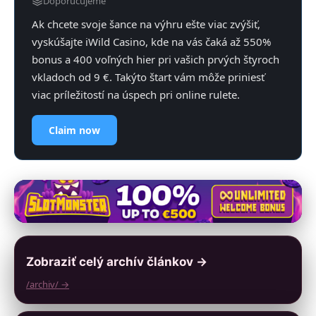
Doporucujeme
Ak chcete svoje šance na výhru ešte viac zvýšiť,
vyskúšajte iWild Casino, kde na vás čaká až 550%
bonus a 400 voľných hier pri vašich prvých štyroch
vkladoch od 9 €. Takýto štart vám môže priniesť
viac príležitostí na úspech pri online rulete.
Claim now
Zobraziť celý archív článkov →
/archiv/ →