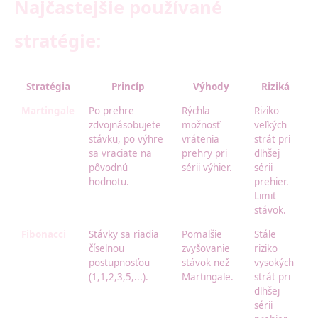
Najčastejšie používané
stratégie:
Stratégia
Princíp
Výhody
Riziká
Martingale
Po prehre
Rýchla
Riziko
zdvojnásobujete
možnosť
veľkých
stávku, po výhre
vrátenia
strát pri
sa vraciate na
prehry pri
dlhšej
pôvodnú
sérii výhier.
sérii
hodnotu.
prehier.
Limit
stávok.
Fibonacci
Stávky sa riadia
Pomalšie
Stále
číselnou
zvyšovanie
riziko
postupnosťou
stávok než
vysokých
(1,1,2,3,5,...).
Martingale.
strát pri
dlhšej
sérii