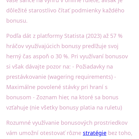
dôležité starostlivo čítať podmienky každého
bonusu.
Podľa dát z platformy Statista (2023) až 57 %
hráčov využívajúcich bonusy predlžuje svoj
herný čas aspoň o 30 %. Pri využívaní bonusov
si však dávajte pozor na: - Požiadavky na
prestávkovanie (wagering requirements) -
Maximálne povolené stávky pri hraní s
bonusom - Zoznam hier, na ktoré sa bonus
vzťahuje (nie všetky bonusy platia na ruletu)
Rozumné využívanie bonusových prostriedkov
vám umožní otestovať rôzne
stratégie
bez toho,