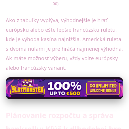
00)
Ako z tabuľky vyplýva, výhodnejšie je hrať
európsku alebo ešte lepšie francúzsku ruletu,
kde je výhoda kasína najnižšia. Americká ruleta
s dvoma nulami je pre hráča najmenej výhodná.
Ak máte možnosť výberu, vždy voľte európsky
alebo francúzsky variant.
Plánovanie rozpočtu a správa
bankrollu: Kľúč k dlhodobej hre