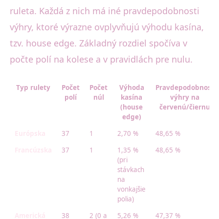
ruleta. Každá z nich má iné pravdepodobnosti
výhry, ktoré výrazne ovplyvňujú výhodu kasína,
tzv. house edge. Základný rozdiel spočíva v
počte polí na kolese a v pravidlách pre nulu.
Typ rulety
Počet
Počet
Výhoda
Pravdepodobnosť
polí
núl
kasína
výhry na
(house
červenú/čiernu
edge)
Európska
37
1
2,70 %
48,65 %
Francúzska
37
1
1,35 %
48,65 %
(pri
stávkach
na
vonkajšie
polia)
Americká
38
2 (0 a
5,26 %
47,37 %