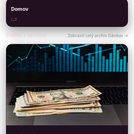
Domov
/ →
Ďalšie z archívu
Zobraziť celý archív článkov →