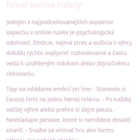
hraní online rulety
Jedným z najpodceňovanejších aspektov
úspechu v online rulete je psychologická
odolnosť. Emócie, najmä stres a eufória z výhry,
dokážu rýchlo ovplyvniť rozhodovanie a často
vedú k unáhleným stávkam alebo zbytočnému
riskovaniu.
Tipy na zvládanie emócií pri hre: - Stanovte si
časový limit na jednu hernú reláciu. - Po každej
väčšej výhre alebo prehre si dajte pauzu. -
Nevkladajte peniaze, ktoré si nemôžete dovoliť
stratiť. - Snažte sa vnímať hru ako formu