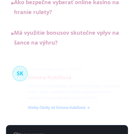
Ako bezpečne vyberať online kasíno na
▸
hranie rulety?
Má využitie bonusov skutočne vplyv na
▸
šance na výhru?
herné stratégie a tipy
33 článkov
SK
Simona Kubištová
Simona sa špecializuje na herné stratégie, najmä pre
online sloty, a pomáha hráčom lepšie pochopiť
možnosti maximalizácie šancí na výhru.
Všetky články od Simona Kubištová →