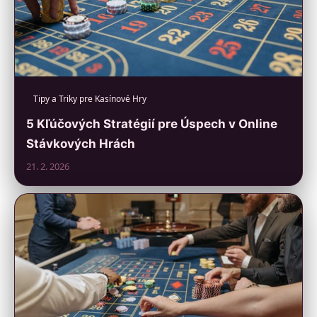
Tipy a Triky pre Kasínové Hry
5 Kľúčových Stratégií pre Úspech v Online
Stávkových Hrách
21. 2. 2026