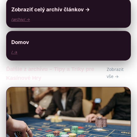
Zobraziť celý archív článkov →
/archiv/ →
Domov
/ →
Ďalšie z archívu – Tipy a Triky pre
Zobrazit
vše →
Kasínové Hry