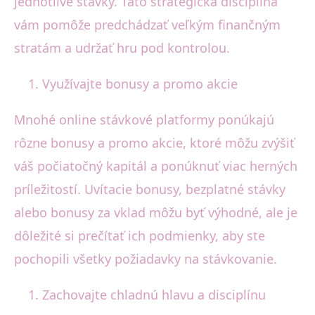
jednotlivé stávky. Táto strategická disciplína
vám pomôže predchádzať veľkým finančným
stratám a udržať hru pod kontrolou.
Využívajte bonusy a promo akcie
Mnohé online stávkové platformy ponúkajú
rôzne bonusy a promo akcie, ktoré môžu zvýšiť
váš počiatočný kapitál a ponúknuť viac herných
príležitostí. Uvítacie bonusy, bezplatné stávky
alebo bonusy za vklad môžu byť výhodné, ale je
dôležité si prečítať ich podmienky, aby ste
pochopili všetky požiadavky na stávkovanie.
Zachovajte chladnú hlavu a disciplínu