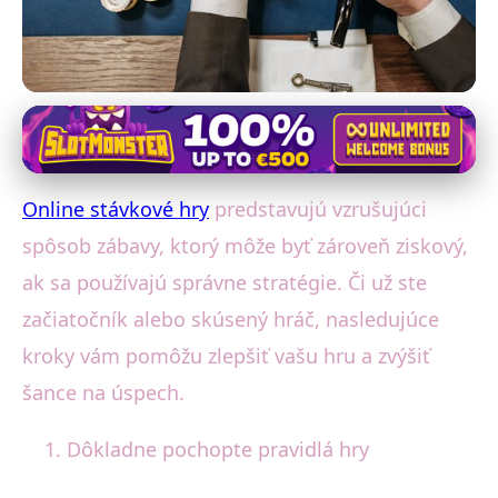
Tipy a Triky pre Kasínové Hry
Zlepšite svoje šance v online
Online stávkové hry
predstavujú vzrušujúci
stávkových hrách: Top 5 tipov!
spôsob zábavy, ktorý môže byť zároveň ziskový,
13. 1. 2026
· 3 min čítania · Autor: Simona Kubištová
ak sa používajú správne stratégie. Či už ste
začiatočník alebo skúsený hráč, nasledujúce
kroky vám pomôžu zlepšiť vašu hru a zvýšiť
šance na úspech.
Dôkladne pochopte pravidlá hry