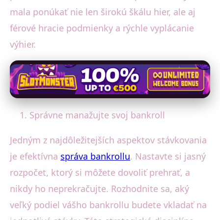
mala ponúkať nie len širokú škálu hier, ale aj
férové hracie podmienky a rýchle vyplácanie
výhier.
Správne manažujte svoj bankroll
Jedným z najdôležitejších aspektov stávkovania
je efektívna
správa bankrollu
. Nastavte si jasný
rozpočet, ktorý si môžete dovoliť prehrať, a
nikdy ho neprekračujte. Rozhodnite sa, aký
veľký podiel vášho bankrollu budete vkladať na