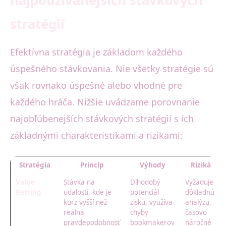
najpoužívanejších stávkových
stratégií
Efektívna stratégia je základom každého
úspešného stávkovania. Nie všetky stratégie sú
však rovnako úspešné alebo vhodné pre
každého hráča. Nižšie uvádzame porovnanie
najobľúbenejších stávkových stratégií s ich
základnými charakteristikami a rizikami:
Stratégia
Princíp
Výhody
Riziká
Value
Stávka na
Dlhodobý
Vyžaduje
Betting
udalosti, kde je
potenciál
dôkladnú
kurz vyšší než
zisku, využíva
analýzu,
reálna
chyby
časovo
pravdepodobnosť
bookmakerov
náročné