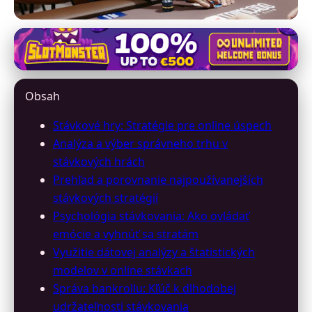
persian-casino.com
Maximalizujte Zisky: Stratégie
Obsah
pre Online Stávkové Hry 2023
Stávkové hry: Stratégie pre online úspech
29. 3. 2026
· 9 min čítania · Autor: Simona Kubištová
Analýza a výber správneho trhu v
stávkových hrách
Prehľad a porovnanie najpoužívanejších
stávkových stratégií
Psychológia stávkovania: Ako ovládať
emócie a vyhnúť sa stratám
Využitie dátovej analýzy a štatistických
modelov v online stávkach
Správa bankrollu: Kľúč k dlhodobej
udržateľnosti stávkovania