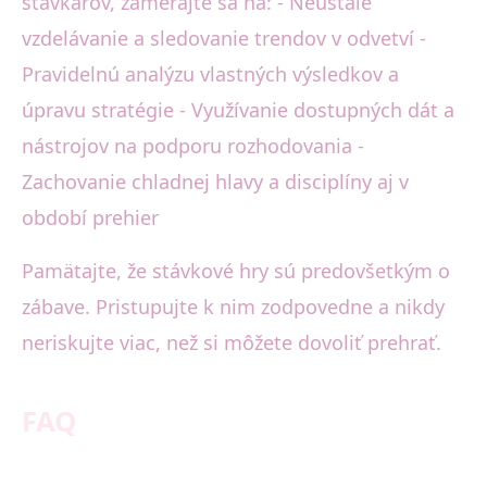
stávkarov, zamerajte sa na: - Neustále
vzdelávanie a sledovanie trendov v odvetví -
Pravidelnú analýzu vlastných výsledkov a
úpravu stratégie - Využívanie dostupných dát a
nástrojov na podporu rozhodovania -
Zachovanie chladnej hlavy a disciplíny aj v
období prehier
Pamätajte, že stávkové hry sú predovšetkým o
zábave. Pristupujte k nim zodpovedne a nikdy
neriskujte viac, než si môžete dovoliť prehrať.
FAQ