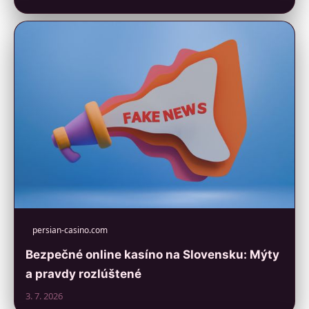
persian-casino.com
Bezpečné online kasíno na Slovensku: Mýty
a pravdy rozlúštené
3. 7. 2026