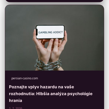
persian-casino.com
Poznajte vplyv hazardu na vaše
rozhodnutia: Hlbšia analýza psychológie
hrania
1. 7. 2026