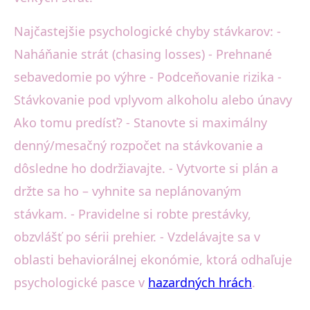
Najčastejšie psychologické chyby stávkarov: -
Naháňanie strát (chasing losses) - Prehnané
sebavedomie po výhre - Podceňovanie rizika -
Stávkovanie pod vplyvom alkoholu alebo únavy
Ako tomu predísť? - Stanovte si maximálny
denný/mesačný rozpočet na stávkovanie a
dôsledne ho dodržiavajte. - Vytvorte si plán a
držte sa ho – vyhnite sa neplánovaným
stávkam. - Pravidelne si robte prestávky,
obzvlášť po sérii prehier. - Vzdelávajte sa v
oblasti behaviorálnej ekonómie, ktorá odhaľuje
psychologické pasce v
hazardných hrách
.