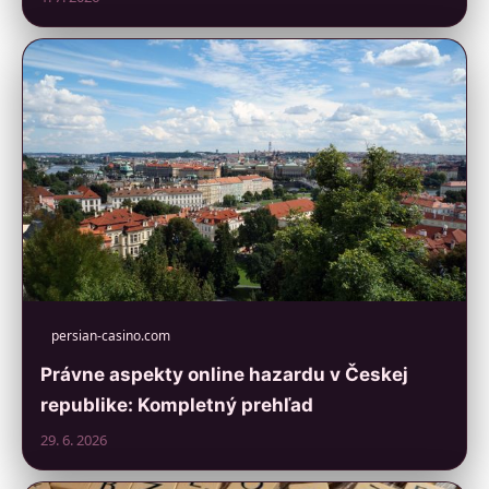
persian-casino.com
Právne aspekty online hazardu v Českej
republike: Kompletný prehľad
29. 6. 2026