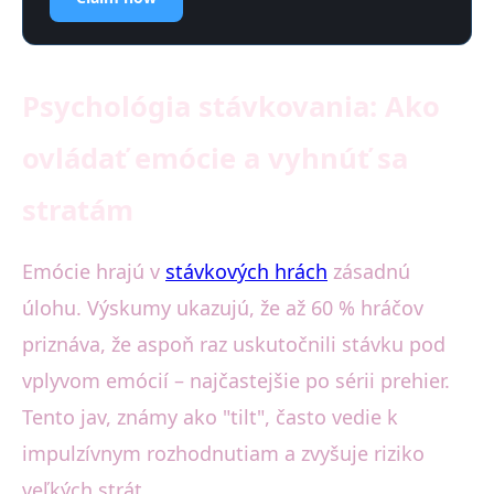
Psychológia stávkovania: Ako
ovládať emócie a vyhnúť sa
stratám
Emócie hrajú v
stávkových hrách
zásadnú
úlohu. Výskumy ukazujú, že až 60 % hráčov
priznáva, že aspoň raz uskutočnili stávku pod
vplyvom emócií – najčastejšie po sérii prehier.
Tento jav, známy ako "tilt", často vedie k
impulzívnym rozhodnutiam a zvyšuje riziko
veľkých strát.