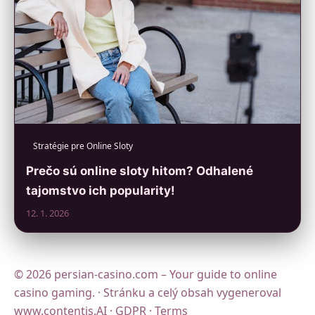
Stratégie pre Online Sloty
Prečo sú online sloty hitom? Odhalené
tajomstvo ich popularity!
12. 1. 2026
© 2026 persian-casino.com – Your guide to online
casino gaming. · Stránku a celý obsah vygeneroval
www.contentis.AI
·
GDPR
·
Terms