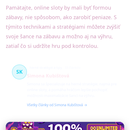
Pamätajte, online sloty by mali byť formou
zábavy, nie spôsobom, ako zarobiť peniaze. S
týmito technikami a stratégiami môžete zvýšiť
svoje šance na zábavu a možno aj na výhru,
zatiaľ čo si udržíte hru pod kontrolou.
herné stratégie a tipy
33 článkov
SK
Simona Kubištová
Simona sa špecializuje na herné stratégie, najmä pre
online sloty, a pomáha hráčom lepšie pochopiť
možnosti maximalizácie šancí na výhru.
Všetky články od Simona Kubištová →