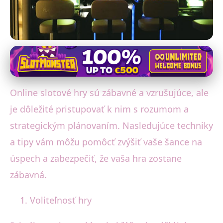
Stratégie pre Online Sloty
Zvýšte svoje šance na výhru:
Online slotové hry sú zábavné a vzrušujúce, ale
Najlepšie stratégie pre online
je dôležité pristupovať k nim s rozumom a
sloty
strategickým plánovaním. Nasledujúce techniky
16. 1. 2026
· 3 min čítania · Autor: Simona Kubištová
a tipy vám môžu pomôcť zvýšiť vaše šance na
úspech a zabezpečiť, že vaša hra zostane
zábavná.
Voliteľnosť hry