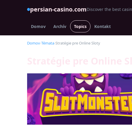
persian-casino.com
Discover the best casin
Domov
Archív
Topics
Kontakt
Domov
›
Témata
›
Stratégie pre Online Sloty
Stratégie pre Online S