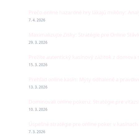
Prečo online hazardné hry lákajú milióny: Anal
7. 4. 2026
Maximalizujte Zisky: Stratégie pre Online Stá
29. 3. 2026
Prežite autentický kasínový zážitok z domova 
15. 3. 2026
Prehľad online kasín: Mýty odhalené a pravdiv
13. 3. 2026
Dominovali online pokeru: Stratégie pre víťaz
10. 3. 2026
Úspešné stratégie pre online poker v kasínac
7. 3. 2026