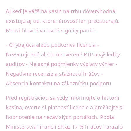
Aj keď je väčšina kasín na trhu dôveryhodná,
existujú aj tie, ktoré férovosť len predstierajú.
Medzi hlavné varovné signály patria:
- Chýbajúca alebo podozrivá licencia -
Nezverejnené alebo neoverené RTP a výsledky
auditov - Nejasné podmienky výplaty výhier -
Negatívne recenzie a sťažnosti hráčov -
Absencia kontaktu na zákaznícku podporu
Pred registráciou sa vždy informujte o histórii
kasína, overte si platnosť licencie a prečítajte si
hodnotenia na nezávislých portáloch. Podľa
Ministerstva financií SR až 17 % hráčov narazilo