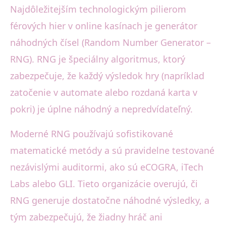
Najdôležitejším technologickým pilierom
férových hier v online kasínach je generátor
náhodných čísel (Random Number Generator –
RNG). RNG je špeciálny algoritmus, ktorý
zabezpečuje, že každý výsledok hry (napríklad
zatočenie v automate alebo rozdaná karta v
pokri) je úplne náhodný a nepredvídateľný.
Moderné RNG používajú sofistikované
matematické metódy a sú pravidelne testované
nezávislými auditormi, ako sú eCOGRA, iTech
Labs alebo GLI. Tieto organizácie overujú, či
RNG generuje dostatočne náhodné výsledky, a
tým zabezpečujú, že žiadny hráč ani