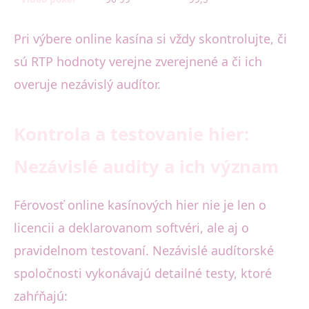
Pri výbere online kasína si vždy skontrolujte, či
sú RTP hodnoty verejne zverejnené a či ich
overuje nezávislý audítor.
Kontrola a testovanie hier:
Nezávislé audity a ich význam
Férovosť online kasínových hier nie je len o
licencii a deklarovanom softvéri, ale aj o
pravidelnom testovaní. Nezávislé audítorské
spoločnosti vykonávajú detailné testy, ktoré
zahŕňajú: