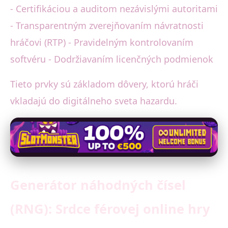
- Certifikáciou a auditom nezávislými autoritami
- Transparentným zverejňovaním návratnosti
hráčovi (RTP) - Pravidelným kontrolovaním
softvéru - Dodržiavaním licenčných podmienok
Tieto prvky sú základom dôvery, ktorú hráči
vkladajú do digitálneho sveta hazardu.
Generátor náhodných čísel
(RNG): Srdce férovej online hry