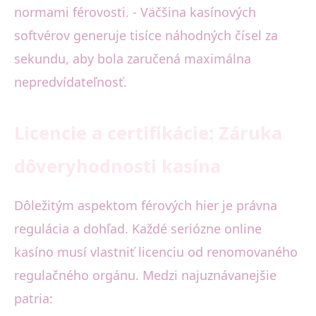
normami férovosti. - Väčšina kasínových
softvérov generuje tisíce náhodných čísel za
sekundu, aby bola zaručená maximálna
nepredvídateľnosť.
Licencie a certifikácie: Záruka
dôveryhodnosti kasína
Dôležitým aspektom férových hier je právna
regulácia a dohľad. Každé seriózne online
kasíno musí vlastniť licenciu od renomovaného
regulačného orgánu. Medzi najuznávanejšie
patria: