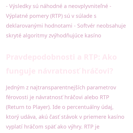
- Výsledky sú náhodné a neovplyvniteľné -
Výplatné pomery (RTP) sú v súlade s
deklarovanými hodnotami - Softvér neobsahuje
skryté algoritmy zvýhodňujúce kasíno
Pravdepodobnosti a RTP: Ako
funguje návratnosť hráčovi?
Jedným z najtransparentnejších parametrov
férovosti je návratnosť hráčovi alebo RTP
(Return to Player). Ide o percentuálny údaj,
ktorý udáva, akú časť stávok v priemere kasíno
vyplatí hráčom späť ako výhry. RTP je