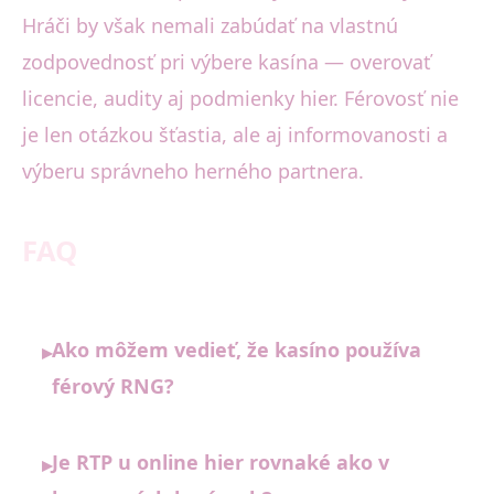
Hráči by však nemali zabúdať na vlastnú
zodpovednosť pri výbere kasína — overovať
licencie, audity aj podmienky hier. Férovosť nie
je len otázkou šťastia, ale aj informovanosti a
výberu správneho herného partnera.
FAQ
Ako môžem vedieť, že kasíno používa
▸
férový RNG?
Je RTP u online hier rovnaké ako v
▸