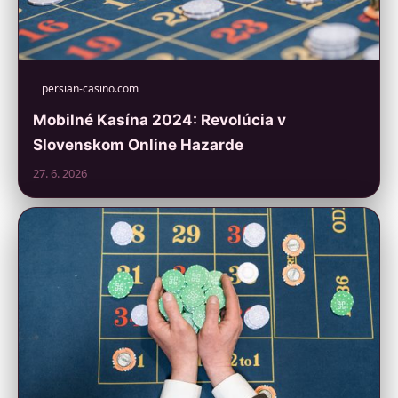
persian-casino.com
Mobilné Kasína 2024: Revolúcia v
Slovenskom Online Hazardе
27. 6. 2026