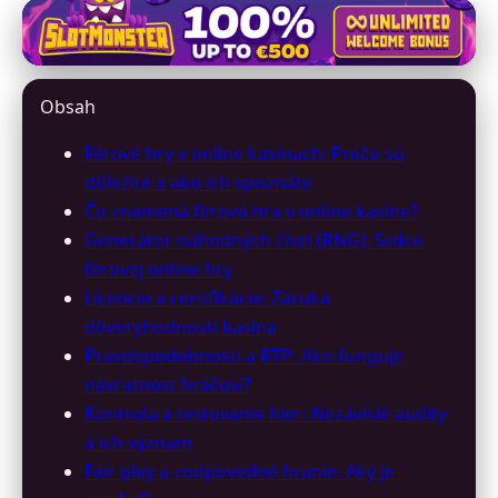
persian-casino.com
Ako Rozpoznať Férové Hry v
Obsah
Online Kasínach: Váš
Sprievodca
Férové hry v online kasínach: Prečo sú
dôležité a ako ich spoznáte
17. 5. 2026
· 9 min čítania · Autor: Peter Kráľ
Čo znamená férová hra v online kasíne?
Generátor náhodných čísel (RNG): Srdce
férovej online hry
Licencie a certifikácie: Záruka
dôveryhodnosti kasína
Pravdepodobnosti a RTP: Ako funguje
návratnosť hráčovi?
Kontrola a testovanie hier: Nezávislé audity
a ich význam
Fair play a zodpovedné hranie: Aký je