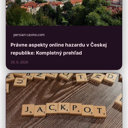
persian-casino.com
Právne aspekty online hazardu v Českej
republike: Kompletný prehľad
29. 6. 2026