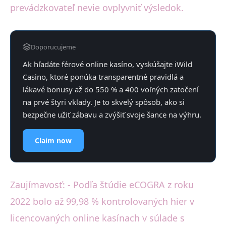
prevádzkovateľ nevie ovplyvniť výsledok.
Doporucujeme
Ak hľadáte férové online kasíno, vyskúšajte iWild
Casino, ktoré ponúka transparentné pravidlá a
lákavé bonusy až do 550 % a 400 voľných zatočení
na prvé štyri vklady. Je to skvelý spôsob, ako si
bezpečne užiť zábavu a zvýšiť svoje šance na výhru.
Claim now
Zaujímavosť: - Podľa štúdie eCOGRA z roku
2022 bolo až 99,98 % kontrolovaných hier v
licencovaných online kasínach v súlade s