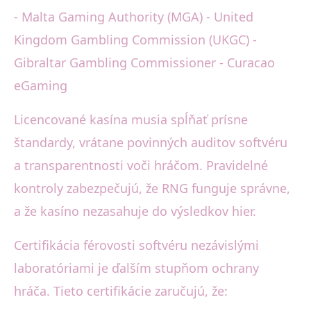
- Malta Gaming Authority (MGA) - United
Kingdom Gambling Commission (UKGC) -
Gibraltar Gambling Commissioner - Curacao
eGaming
Licencované kasína musia spĺňať prísne
štandardy, vrátane povinných auditov softvéru
a transparentnosti voči hráčom. Pravidelné
kontroly zabezpečujú, že RNG funguje správne,
a že kasíno nezasahuje do výsledkov hier.
Certifikácia férovosti softvéru nezávislými
laboratóriami je ďalším stupňom ochrany
hráča. Tieto certifikácie zaručujú, že: