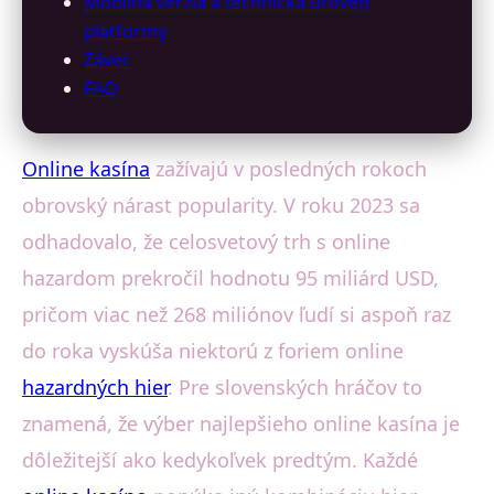
Mobilná verzia a technická úroveň
platformy
Záver
FAQ
Online kasína
zažívajú v posledných rokoch
obrovský nárast popularity. V roku 2023 sa
odhadovalo, že celosvetový trh s online
hazardom prekročil hodnotu 95 miliárd USD,
pričom viac než 268 miliónov ľudí si aspoň raz
do roka vyskúša niektorú z foriem online
hazardných hier
. Pre slovenských hráčov to
znamená, že výber najlepšieho online kasína je
dôležitejší ako kedykoľvek predtým. Každé