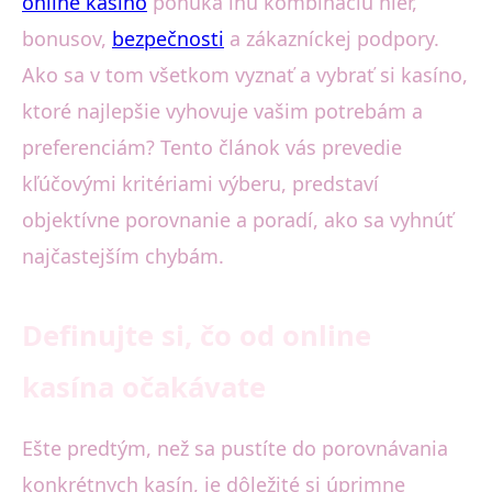
online kasíno
ponúka inú kombináciu hier,
bonusov,
bezpečnosti
a zákazníckej podpory.
Ako sa v tom všetkom vyznať a vybrať si kasíno,
ktoré najlepšie vyhovuje vašim potrebám a
preferenciám? Tento článok vás prevedie
kľúčovými kritériami výberu, predstaví
objektívne porovnanie a poradí, ako sa vyhnúť
najčastejším chybám.
Definujte si, čo od online
kasína očakávate
Ešte predtým, než sa pustíte do porovnávania
konkrétnych kasín, je dôležité si úprimne