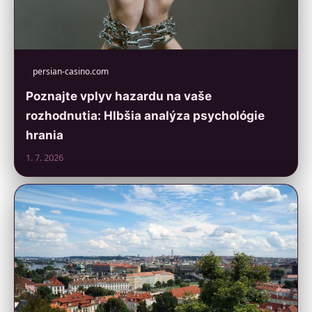
persian-casino.com
Poznajte vplyv hazardu na vaše
rozhodnutia: Hlbšia analýza psychológie
hrania
1. 7. 2026