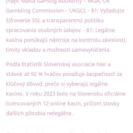
(napr. Malta Gaming Authority – MGA, UK
Gambling Commission – UKGC). - $1: Vyžadujte
šifrovanie SSL a transparentnú politiku
spracovania osobných údajov. - $1: Legálne
kasína ponúkajú nástroje na kontrolu závislosti,
limity vkladov a možnosti samovylúčenia.
Podľa štatistík Slovenskej asociácie hier a
stávok až 92 % hráčov považuje bezpečnosť za
kľúčový dôvod, prečo si vyberajú legálne
kasíno. V roku 2023 bolo na Slovensku oficiálne
licencovaných 12 online kasín, pričom stovky
ďalších pôsobia nelegálne.