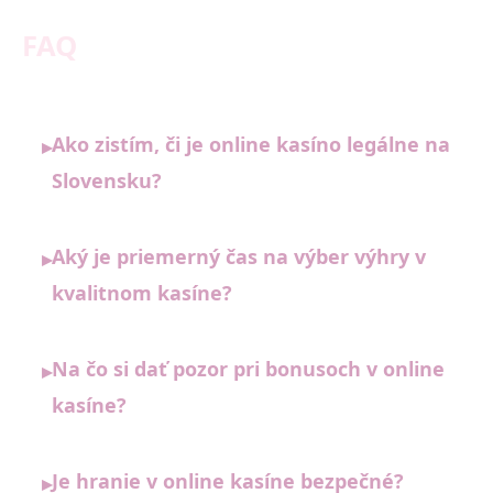
FAQ
Ako zistím, či je online kasíno legálne na
▸
Slovensku?
Aký je priemerný čas na výber výhry v
▸
kvalitnom kasíne?
Na čo si dať pozor pri bonusoch v online
▸
kasíne?
Je hranie v online kasíne bezpečné?
▸