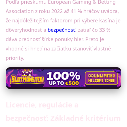
Podľa prieskumu European Gaming & Betting
Association z roku 2022 až 41 % hráčov uvádza,
že najdôležitejším faktorom pri výbere kasína je
dôveryhodnosť a
bezpečnosť
, zatiaľ čo 33 %
dáva prednosť šírke ponuky hier. Preto je
vhodné si hneď na začiatku stanoviť vlastné
priority.
Licencie, regulácie a
bezpečnosť: Základné kritérium