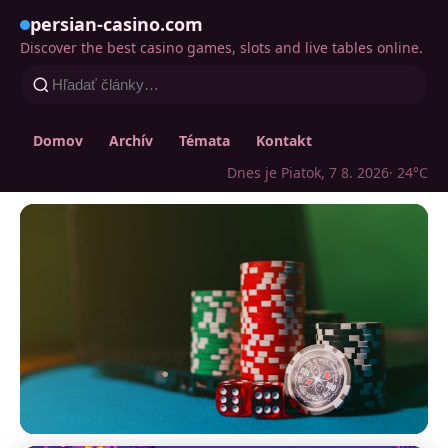
persian-casino.com
Discover the best casino games, slots and live tables online.
Domov
Archív
Témata
Kontakt
Dnes je Piatok, 7 8. 2026
· 24°C