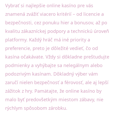
Vybrať si najlepšie online kasíno pre vás
znamená zvážiť viacero kritérií – od licencie a
bezpečnosti, cez ponuku hier a bonusov, až po
kvalitu zákazníckej podpory a technickú úroveň
platformy. Každý hráč má iné priority a
preferencie, preto je dôležité vedieť, čo od
kasína očakávate. Vždy si dôkladne preštudujte
podmienky a vyhýbajte sa nelegálnym alebo
podozrivým kasínam. Dôkladný výber vám
zaručí nielen bezpečnosť a férovosť, ale aj lepší
zážitok z hry. Pamätajte, že online kasíno by
malo byť predovšetkým miestom zábavy, nie
rýchlym spôsobom zárobku.