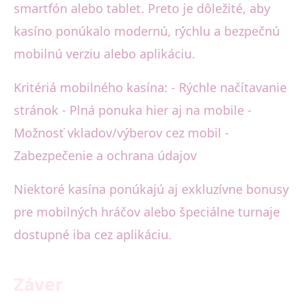
smartfón alebo tablet. Preto je dôležité, aby
kasíno ponúkalo modernú, rýchlu a bezpečnú
mobilnú verziu alebo aplikáciu.
Kritériá mobilného kasína: - Rýchle načítavanie
stránok - Plná ponuka hier aj na mobile -
Možnosť vkladov/výberov cez mobil -
Zabezpečenie a ochrana údajov
Niektoré kasína ponúkajú aj exkluzívne bonusy
pre mobilných hráčov alebo špeciálne turnaje
dostupné iba cez aplikáciu.
Záver