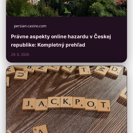
persian-casino.com
Právne aspekty online hazardu v Českej
republike: Kompletný prehľad
29. 6. 2026