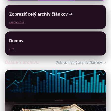
Zobraziť celý archív článkov →
/archiv/ →
Domov
/ →
Ďalšie z archívu
Zobraziť celý archív článkov →