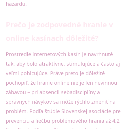
hazardu.
Prečo je zodpovedné hranie v
online kasínach dôležité?
Prostredie internetových kasín je navrhnuté
tak, aby bolo atraktívne, stimulujúce a často aj
veľmi pohlcujúce. Práve preto je dôležité
pochopiť, že hranie online nie je len nevinnou
zábavou – pri absencii sebadisciplíny a
správnych návykov sa môže rýchlo zmeniť na
problém. Podľa štúdie Slovenskej asociácie pre
prevenciu a liečbu problémového hrania až 4,2