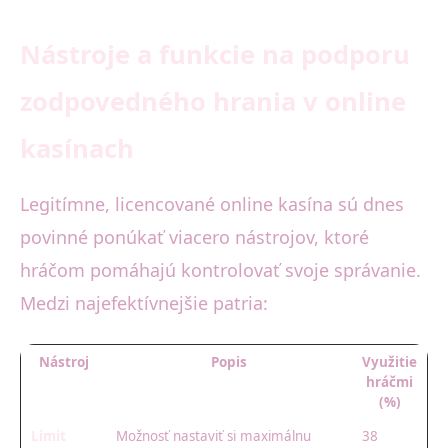
Nástroje a funkcie na podporu
zodpovedného hrania v online
kasínach
Legitímne, licencované online kasína sú dnes
povinné ponúkať viacero nástrojov, ktoré
hráčom pomáhajú kontrolovať svoje správanie.
Medzi najefektívnejšie patria:
Nástroj
Popis
Využitie
hráčmi
(%)
Limit
Možnosť nastaviť si maximálnu
38