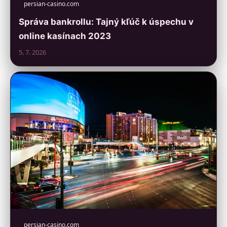
persian-casino.com
Správa bankrollu: Tajný kľúč k úspechu v
online kasínach 2023
5. 7. 2026
persian-casino.com