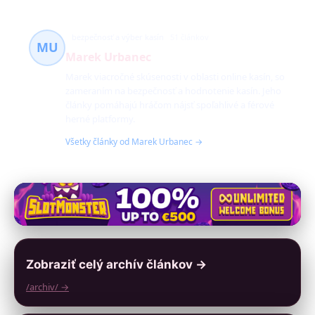
bezpečnosť a výber kasín
51 článkov
MU
Marek Urbanec
Marek viacročné skúsenosti v oblasti online kasín, so
zameraním na bezpečnosť a hodnotenie kasín. Jeho
články pomáhajú hráčom nájsť spoľahlivé a férové
herné platformy.
Všetky články od Marek Urbanec →
Zobraziť celý archív článkov →
/archiv/ →