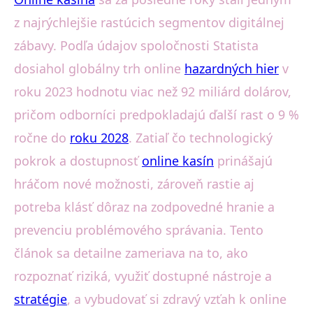
z najrýchlejšie rastúcich segmentov digitálnej
zábavy. Podľa údajov spoločnosti Statista
dosiahol globálny trh online
hazardných hier
v
roku 2023 hodnotu viac než 92 miliárd dolárov,
pričom odborníci predpokladajú ďalší rast o 9 %
ročne do
roku 2028
. Zatiaľ čo technologický
pokrok a dostupnosť
online kasín
prinášajú
hráčom nové možnosti, zároveň rastie aj
potreba klásť dôraz na zodpovedné hranie a
prevenciu problémového správania. Tento
článok sa detailne zameriava na to, ako
rozpoznať riziká, využiť dostupné nástroje a
stratégie
, a vybudovať si zdravý vzťah k online