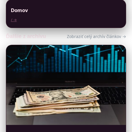
Domov
/ →
Ďalšie z archívu
Zobraziť celý archív článkov →