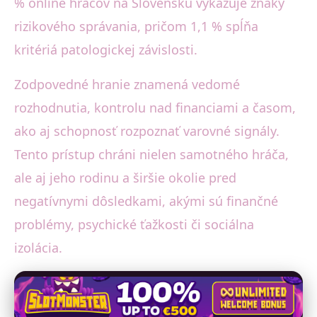
% online hráčov na Slovensku vykazuje znaky
rizikového správania, pričom 1,1 % spĺňa
kritériá patologickej závislosti.
Zodpovedné hranie znamená vedomé
rozhodnutia, kontrolu nad financiami a časom,
ako aj schopnosť rozpoznať varovné signály.
Tento prístup chráni nielen samotného hráča,
ale aj jeho rodinu a širšie okolie pred
negatívnymi dôsledkami, akými sú finančné
problémy, psychické ťažkosti či sociálna
izolácia.