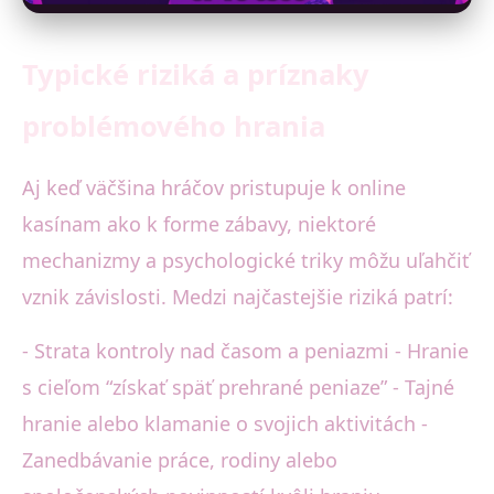
Typické riziká a príznaky
problémového hrania
Aj keď väčšina hráčov pristupuje k online
kasínam ako k forme zábavy, niektoré
mechanizmy a psychologické triky môžu uľahčiť
vznik závislosti. Medzi najčastejšie riziká patrí:
- Strata kontroly nad časom a peniazmi - Hranie
s cieľom “získať späť prehrané peniaze” - Tajné
hranie alebo klamanie o svojich aktivitách -
Zanedbávanie práce, rodiny alebo