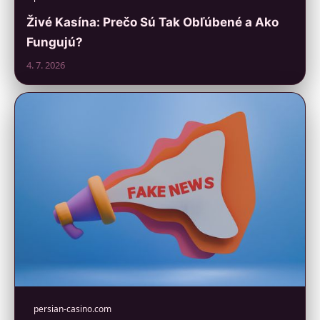
Živé Kasína: Prečo Sú Tak Obľúbené a Ako
Fungujú?
4. 7. 2026
persian-casino.com