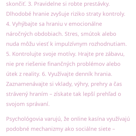
skončiť. 3. Pravidelne si robte prestávky.
Dlhodobé hranie zvyšuje riziko straty kontroly.
4. Vyhýbajte sa hraniu v emocionálne
náročných obdobiach. Stres, smútok alebo
nuda môžu viesť k impulzívnym rozhodnutiam.
5. Kontrolujte svoje motívy. Hrajte pre zábavu,
nie pre riešenie finančných problémov alebo
útek z reality. 6. Využívajte denník hrania.
Zaznamenávajte si vklady, výhry, prehry a čas
strávený hraním – získate tak lepší prehľad o
svojom správaní.
Psychológovia varujú, že online kasína využívajú
podobné mechanizmy ako sociálne siete –