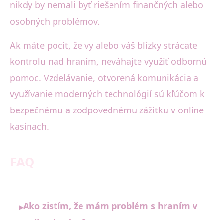
nikdy by nemali byť riešením finančných alebo
osobných problémov.
Ak máte pocit, že vy alebo váš blízky strácate
kontrolu nad hraním, neváhajte využiť odbornú
pomoc. Vzdelávanie, otvorená komunikácia a
využívanie moderných technológií sú kľúčom k
bezpečnému a zodpovednému zážitku v online
kasínach.
FAQ
Ako zistím, že mám problém s hraním v
▸