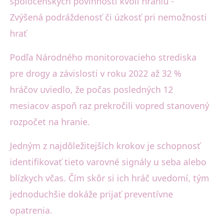
spoločenských povinností kvôli hraniu -
Zvýšená podráždenosť či úzkosť pri nemožnosti
hrať
Podľa Národného monitorovacieho strediska
pre drogy a závislosti v roku 2022 až 32 %
hráčov uviedlo, že počas posledných 12
mesiacov aspoň raz prekročili vopred stanovený
rozpočet na hranie.
Jedným z najdôležitejších krokov je schopnosť
identifikovať tieto varovné signály u seba alebo
blízkych včas. Čím skôr si ich hráč uvedomí, tým
jednoduchšie dokáže prijať preventívne
opatrenia.