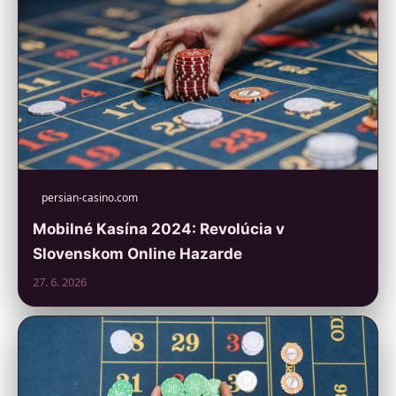
persian-casino.com
Mobilné Kasína 2024: Revolúcia v
Slovenskom Online Hazardе
27. 6. 2026