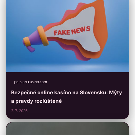
persian-casino.com
Bezpečné online kasíno na Slovensku: Mýty
a pravdy rozlúštené
3. 7. 2026