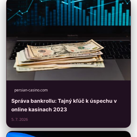
persian-casino.com
Správa bankrollu: Tajný kľúč k úspechu v
online kasínach 2023
5. 7. 2026