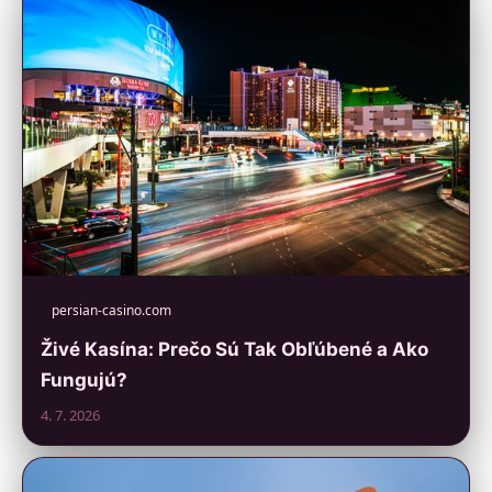
persian-casino.com
Živé Kasína: Prečo Sú Tak Obľúbené a Ako
Fungujú?
4. 7. 2026