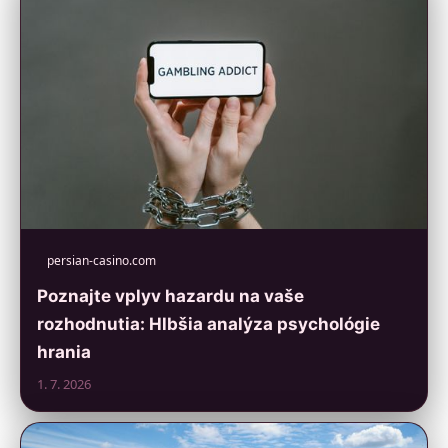
persian-casino.com
Poznajte vplyv hazardu na vaše
rozhodnutia: Hlbšia analýza psychológie
hrania
1. 7. 2026