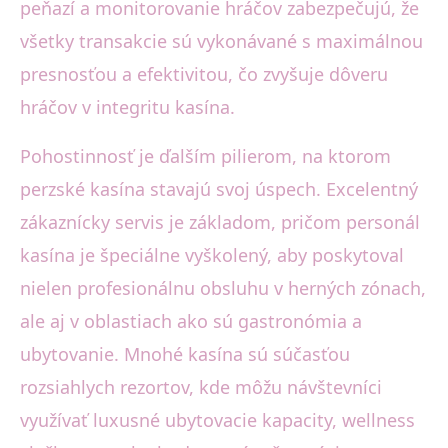
peňazí a monitorovanie hráčov zabezpečujú, že
všetky transakcie sú vykonávané s maximálnou
presnosťou a efektivitou, čo zvyšuje dôveru
hráčov v integritu kasína.
Pohostinnosť je ďalším pilierom, na ktorom
perzské kasína stavajú svoj úspech. Excelentný
zákaznícky servis je základom, pričom personál
kasína je špeciálne vyškolený, aby poskytoval
nielen profesionálnu obsluhu v herných zónach,
ale aj v oblastiach ako sú gastronómia a
ubytovanie. Mnohé kasína sú súčasťou
rozsiahlych rezortov, kde môžu návštevníci
využívať luxusné ubytovacie kapacity, wellness