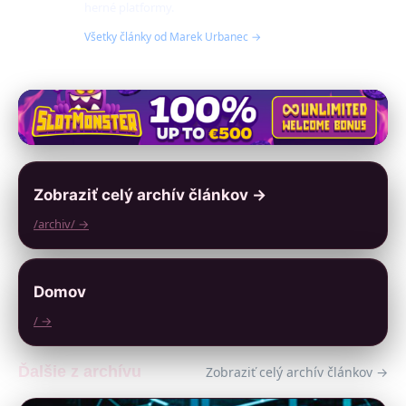
herné platformy.
Všetky články od Marek Urbanec →
Zobraziť celý archív článkov →
/archiv/ →
Domov
/ →
Ďalšie z archívu
Zobraziť celý archív článkov →