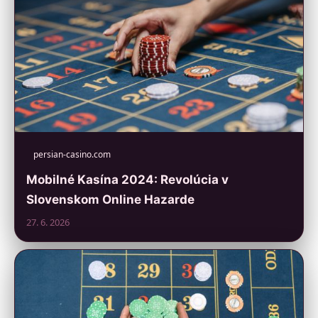
persian-casino.com
Mobilné Kasína 2024: Revolúcia v
Slovenskom Online Hazardе
27. 6. 2026