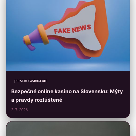
persian-casino.com
Bezpečné online kasíno na Slovensku: Mýty
a pravdy rozlúštené
3. 7. 2026