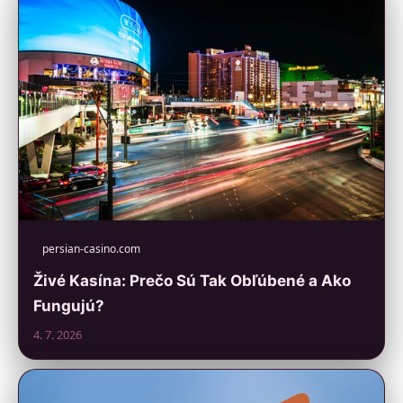
persian-casino.com
Živé Kasína: Prečo Sú Tak Obľúbené a Ako
Fungujú?
4. 7. 2026