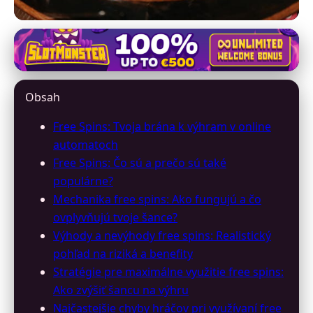
persian-casino.com
Získajte viac z bezplatných
Obsah
roztočení: Tipy pre výhry na
online automatoch!
Free Spins: Tvoja brána k výhram v online
automatoch
26. 3. 2026
· 9 min čítania · Autor: Simona Kubištová
Free Spins: Čo sú a prečo sú také
populárne?
Mechanika free spins: Ako fungujú a čo
ovplyvňujú tvoje šance?
Výhody a nevýhody free spins: Realistický
pohľad na riziká a benefity
Stratégie pre maximálne využitie free spins:
Ako zvýšiť šancu na výhru
Najčastejšie chyby hráčov pri využívaní free