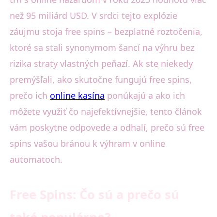
než 95 miliárd USD. V srdci tejto explózie
záujmu stoja free spins – bezplatné roztočenia,
ktoré sa stali synonymom šancí na výhru bez
rizika straty vlastných peňazí. Ak ste niekedy
premýšľali, ako skutočne fungujú free spins,
prečo ich
online kasína
ponúkajú a ako ich
môžete využiť čo najefektívnejšie, tento článok
vám poskytne odpovede a odhalí, prečo sú free
spins vašou bránou k výhram v online
automatoch.
Free Spins: Čo sú a prečo sú