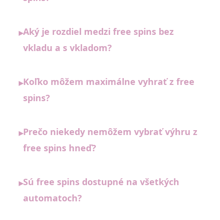
Aký je rozdiel medzi free spins bez
▸
vkladu a s vkladom?
Koľko môžem maximálne vyhrať z free
▸
spins?
Prečo niekedy nemôžem vybrať výhru z
▸
free spins hneď?
Sú free spins dostupné na všetkých
▸
automatoch?