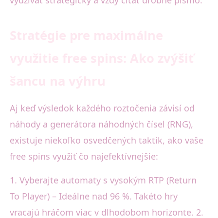
Stratégie pre maximálne
využitie free spins: Ako zvýšiť
šancu na výhru
Aj keď výsledok každého roztočenia závisí od
náhody a generátora náhodných čísel (RNG),
existuje niekoľko osvedčených taktík, ako vaše
free spins využiť čo najefektívnejšie:
1. Vyberajte automaty s vysokým RTP (Return
To Player) – Ideálne nad 96 %. Takéto hry
vracajú hráčom viac v dlhodobom horizonte. 2.