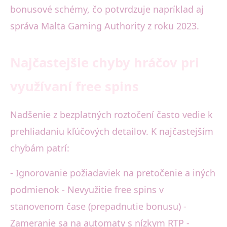
bonusové schémy, čo potvrdzuje napríklad aj
správa Malta Gaming Authority z roku 2023.
Najčastejšie chyby hráčov pri
využívaní free spins
Nadšenie z bezplatných roztočení často vedie k
prehliadaniu kľúčových detailov. K najčastejším
chybám patrí:
- Ignorovanie požiadaviek na pretočenie a iných
podmienok - Nevyužitie free spins v
stanovenom čase (prepadnutie bonusu) -
Zameranie sa na automaty s nízkym RTP -